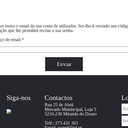
or insira o email da sua conta de utilizador. Ser-lhe-á enviado um códi
ação que lhe permitirá recriar a sua senha.
ço de email
*
Enviar
Siga-nos
Contactos
Lo
Rua 25 de Abril
Mercado Munincipal, Loja 5
5210-230 Miranda do Douro
Telf.: 273 431 363
Email: acimd@iol.pt