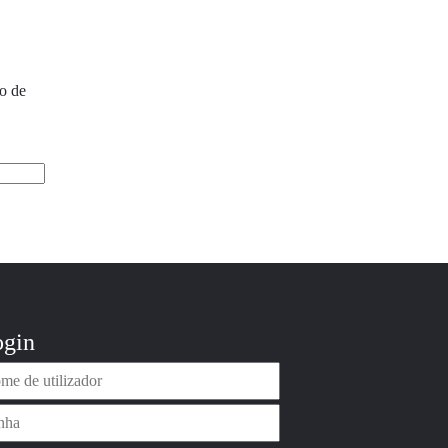
go de
gin