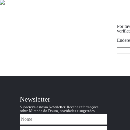
Por fav
verific
Endere
Newsletter
Subscreva a nossa Newsletter. Receba informações
sobre Miranda do Douro, novidades e sugestões.